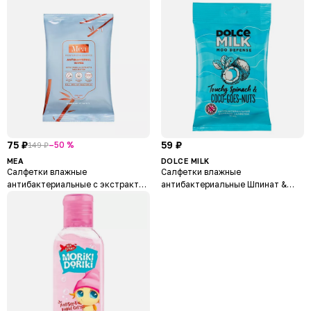
75 ₽
59 ₽
–50 %
149 ₽
MEA
DOLCE MILK
Салфетки влажные
Салфетки влажные
антибактериальные с экстрактом
антибактериальные Шпинат &
камелии и маслом ши Moisturizing
кокос
Essence