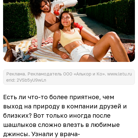
Реклама. Рекламодатель ООО «Алькор и Ко». www.letu.ru
erid: 2VSb5yU9wLn
Есть ли что-то более приятное, чем
выход на природу в компании друзей и
близких? Вот только иногда после
шашлыков сложно влезть в любимые
джинсы. Узнали у врача-