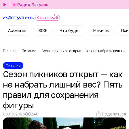
Радио Лэтуаль
Ароматы
ЗОЖ
Что будет
Макияж
Пси
Главная
Питание
Сезон пикников открыт — как не набрать лишний вес? Пять правил для сохранения фигуры
Питание
Сезон пикников открыт — как
не набрать лишний вес? Пять
правил для сохранения
фигуры
03.06.2026
248
Поделиться