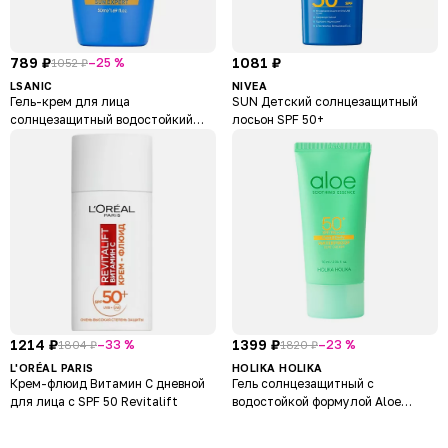
789 ₽
1081 ₽
–25 %
1052 ₽
LSANIC
NIVEA
Гель-крем для лица
SUN Детский солнцезащитный
солнцезащитный водостойкий
лосьон SPF 50+
матирующий с экстрактом алоэ
SPF 50/PA++++
1214 ₽
1399 ₽
–33 %
–23 %
1804 ₽
1820 ₽
L'ORÉAL PARIS
HOLIKA HOLIKA
Крем-флюид Витамин С дневной
Гель солнцезащитный с
для лица с SPF 50 Revitalift
водостойкой формулой Aloe
Waterproof Sun Gel SPF 50+ PA
++++