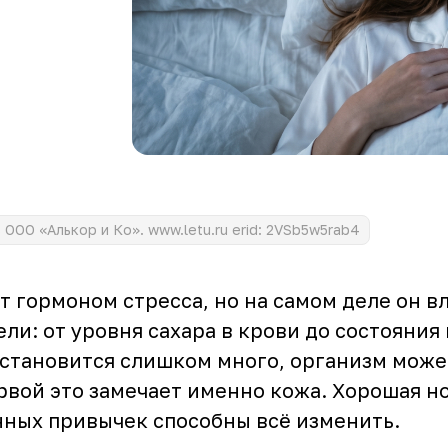
ООО «Алькор и Ко». www.letu.ru erid: 2VSb5w5rab4
 гормоном стресса, но на самом деле он в
ели: от уровня сахара в крови до состояния
 становится слишком много, организм може
ервой это замечает именно кожа. Хорошая н
нных привычек способны всё изменить.