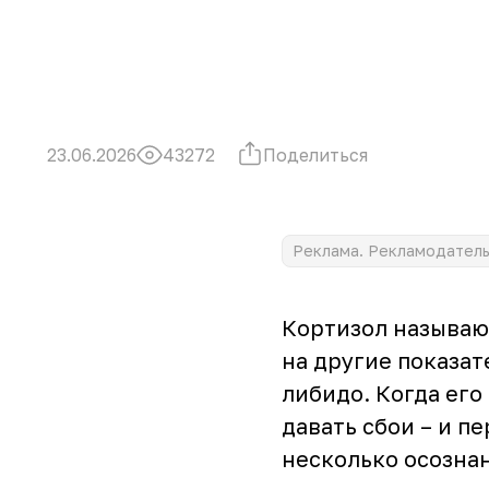
Поделиться
23.06.2026
43272
Реклама. Рекламодатель 
Кортизол называют
на другие показат
либидо. Когда его
давать сбои – и п
несколько осозна