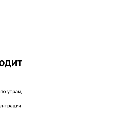
ходит
по утрам,
центрация