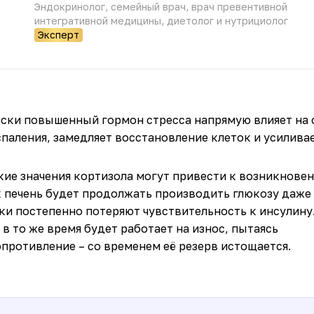
Эндокринолог, семейный врач, врач превентивной
интегративной медицины, диетолог и нутрициолог
Эксперт
ески повышенный гормон стресса напрямую влияет на 
паления, замедляет восстановление клеток и усиливае
ие значения кортизола могут привести к возникнове
ак печень будет продолжать производить глюкозу даже
ки постепенно потеряют чувствительность к инсулину
в то же время будет работает на износ, пытаясь
противление – со временем её резерв истощается.