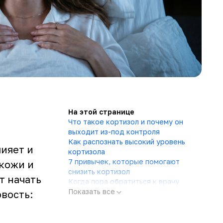
На этой странице
Что такое кортизол и почему он
выходит из-под контроля
Как распознать высокий уровень
лияет и
кортизола
7 привычек, которые помогают
 кожи и
снизить кортизол
т начать
Когда пора обратиться к врачу
Показать все
овость: