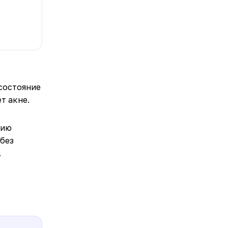
состояние
т акне.
нию
 без
.