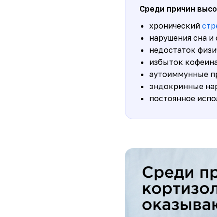
Среди причин высо
хронический
стр
нарушения сна и
недостаток физи
избыток кофеина,
аутоиммунные пр
эндокринные нар
постоянное испо