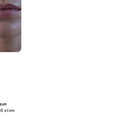
вая
об этом