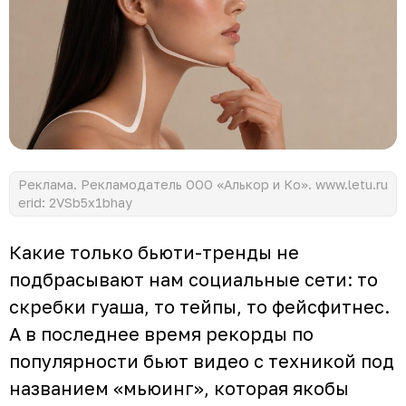
Реклама. Рекламодатель ООО «Алькор и Ко». www.letu.ru
erid: 2VSb5x1bhay
Какие только бьюти-тренды не
подбрасывают нам социальные сети: то
скребки гуаша, то тейпы, то фейсфитнес.
А в последнее время рекорды по
популярности бьют видео с техникой под
названием «мьюинг», которая якобы