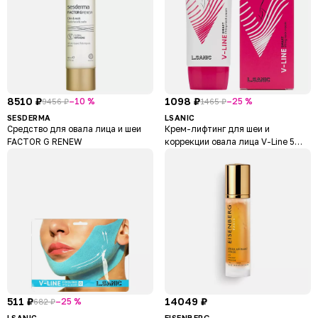
8510 ₽
1098 ₽
–10 %
–25 %
9456 ₽
1465 ₽
SESDERMA
LSANIC
Средство для овала лица и шеи
Крем-лифтинг для шеи и
FACTOR G RENEW
коррекции овала лица V-Line 5
Peptides
511 ₽
14049 ₽
–25 %
682 ₽
LSANIC
EISENBERG