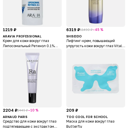
1219 ₽
6319 ₽
–45 %
11490 ₽
ARAVIA PROFESSIONAL
SHISEIDO
Крем для кожи вокруг глаз
Лифтинг-крем, повышающий
Липосомальный Ретинол 0.1%
упругость кожи вокруг глаз Vital
Liposomal Retinol
Perfection
2204 ₽
209 ₽
–10 %
2449 ₽
ARNAUD PARIS
TOO COOL FOR SCHOOL
Средство для кожи вокруг глаз
Маска для кожи вокруг глаз
подтягивающее с экстрактом
Butterfly