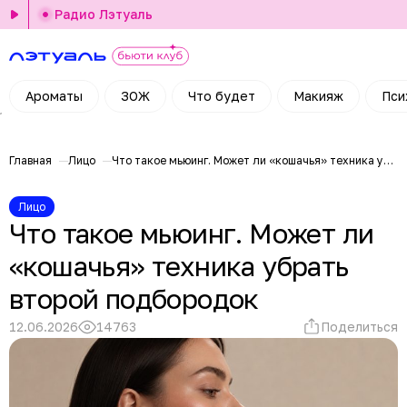
Радио Лэтуаль
Ароматы
ЗОЖ
Что будет
Макияж
Пси
Главная
Лицо
Что такое мьюинг. Может ли «кошачья» техника убрать второй подбородок
Лицо
Что такое мьюинг. Может ли
«кошачья» техника убрать
второй подбородок
12.06.2026
14763
Поделиться