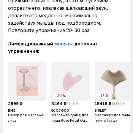
Прижмите язык к нёбу, а затем с усилием
оторвите его, извлекая щёлкающий звук.
Делайте это медленно, максимально
задействуя мышцы под подбородком.
Повторите упражнение 20–30 раз.
Лимфодренажный
массаж
дополнит
упражнения:
–30 %
–15 %
2999 ₽
3464 ₽
15419 ₽
4949 ₽
18140 ₽
BME
ECOCOCO
SISLEY
Набор для массажа
Массажер гуаша для
Массажер для лица
лица
лица Rose Petal Gua
Гинкго Гуаша
Sha Crystal