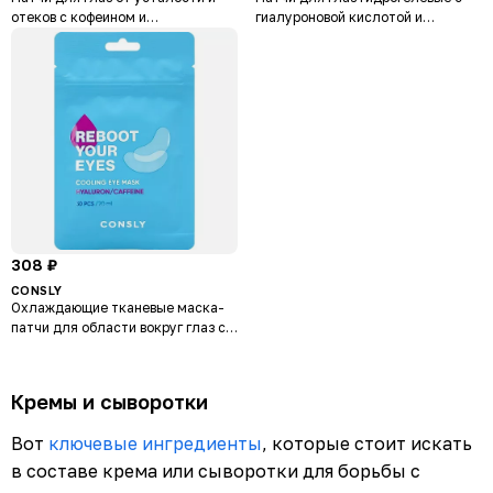
отеков с кофеином и
гиалуроновой кислотой и
гиалуроновой кислотой Espresso
кофеином Panda Hydrogel Eye &
Energizing Eye Patches
Smile Patches Hyaluronic Acid +
Caffeine
308 ₽
CONSLY
Охлаждающие тканевые маска-
патчи для области вокруг глаз с
кофеином и гиалуроновой
кислотой Reboot Your Eyes
Cooling Eye Mask
Кремы и сыворотки
Вот
ключевые ингредиенты
, которые стоит искать
в составе крема или сыворотки для борьбы с