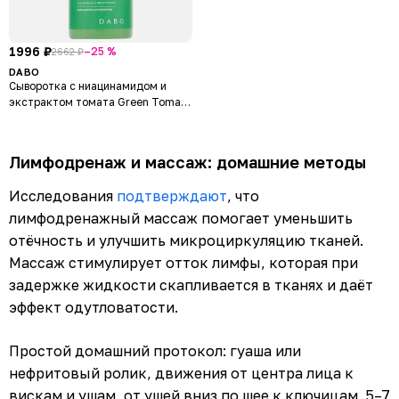
1996 ₽
–25 %
2662 ₽
DABO
Сыворотка с ниацинамидом и
экстрактом томата Green Tomato
Poremide
Лимфодренаж и массаж: домашние методы
Исследования
подтверждают
, что
лимфодренажный массаж помогает уменьшить
отёчность и улучшить микроциркуляцию тканей.
Массаж стимулирует отток лимфы, которая при
задержке жидкости скапливается в тканях и даёт
эффект одутловатости.
Простой домашний протокол: гуаша или
нефритовый ролик, движения от центра лица к
вискам и ушам, от ушей вниз по шее к ключицам. 5–7