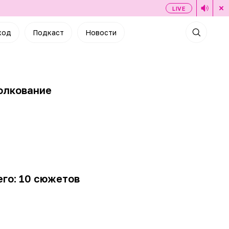
LIVE
ход
Подкаст
Новости
толкование
его: 10 сюжетов