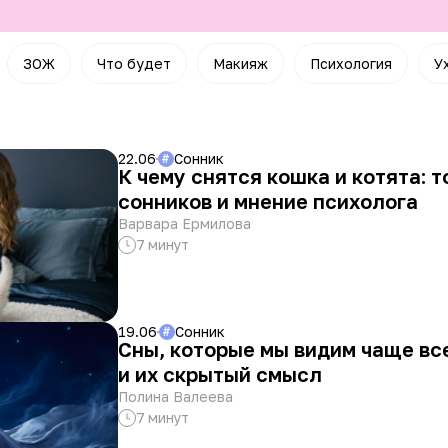
ЗОЖ
Что будет
Макияж
Психология
У
22.06
Сонник
#
К чему снятся кошка и котята: 
сонников и мнение психолога
Варвара Ермилова
7 минут
19.06
Сонник
#
Сны, которые мы видим чаще вс
и их скрытый смысл
Полина Валеева
7 минут