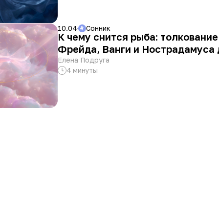
10.04
Сонник
#
К чему снится рыба: толкование
Фрейда, Ванги и Нострадамуса 
женщин
Елена Подруга
4 минуты