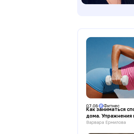
07.08
Фитнес
#
Как заниматься сп
дома. Упражнения
тренировок
Варвара Ермилова