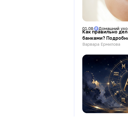
01.08
Домашний ух
#
Как правильно де
банками? Подробн
Варвара Ермилова
28.07
Гороскоп
#
Кто вы в глазах о