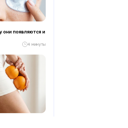
у они появляются и
4 минуты
 от липедемы?