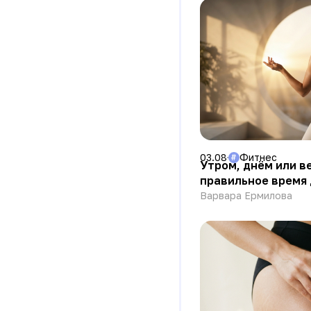
03.08
Фитнес
#
Утром, днём или в
правильное время 
Варвара Ермилова