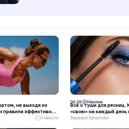
06.08
Макияж
#
ортом, не выходя из
Всё о туши для ресниц.
 и правила эффективных
«свою» на каждый день 
4 минуты
Варвара Ермилова