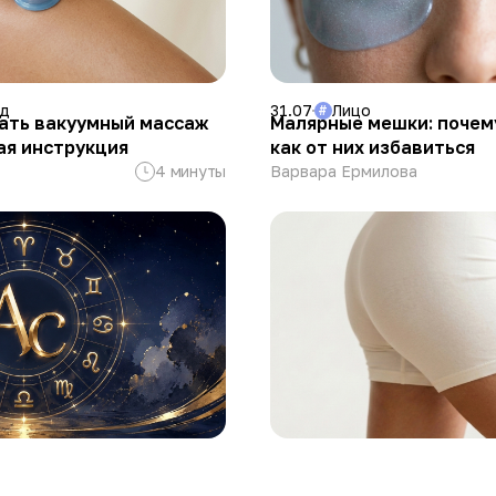
од
31.07
Лицо
#
лать вакуумный массаж
Малярные мешки: почем
ая инструкция
как от них избавиться
4 минуты
Варвара Ермилова
24.07
Тело
#
Ссылка скопирована
кружающих. Как
Как отличить целлюлит