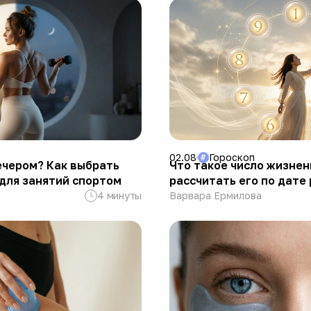
02.08
Гороскоп
#
ечером? Как выбрать
Что такое число жизнен
для занятий спортом
рассчитать его по дате
4 минуты
Варвара Ермилова