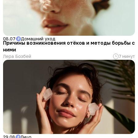
08.07
Домашний уход
#
Причины возникновения отёков и методы борьбы с
ними
Лера Бозбей
7 минут
29.08
Лицо
#