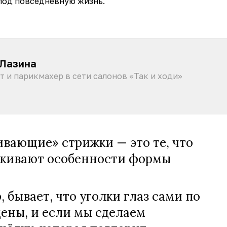
под повседневную жизнь.
 Лазина
т и парикмахер в сети салонов «Так и ходи»
вающие» стрижки — это те, что
ркивают особенности формы
 бывает, что уголки глаз сами по
ены, и если мы сделаем