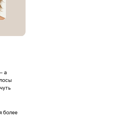
— а
олосы
 чуть
я более