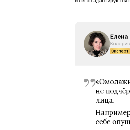
и легко адаптируются 
Елена
Колорис
Эксперт
«Омолажи
не подчё
лица.
Например,
себе опущ