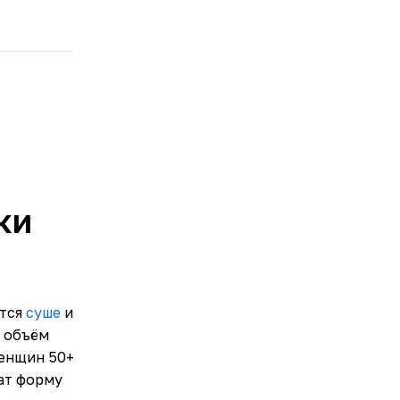
ки
ятся
суше
и
о объём
женщин 50+
ат форму