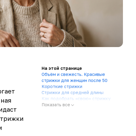
На этой странице
Объём и свежесть. Красивые
стрижки для женщин после 50
Короткие стрижки
огает
Стрижки для средней длины
Как подобрать «свою» стрижку
нная
Показать все
идаст
 стрижки
м