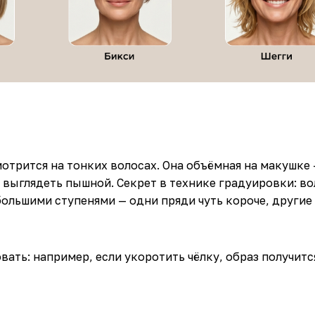
отрится на тонких волосах. Она объёмная на макушке 
т выглядеть пышной. Секрет в технике градуировки: в
большими ступенями — одни пряди чуть короче, другие
ать: например, если укоротить чёлку, образ получитс