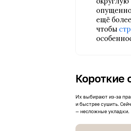
округлую 
опущеннос
ещё более
чтобы
ст
особеннос
Короткие 
Их выбирают из-за пра
и быстрее сушить. Сей
— несложные укладки.