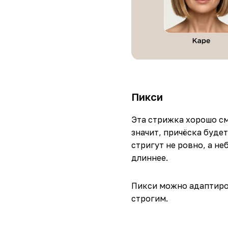
Пикси
Эта стрижка хорошо см
значит, причёска буде
стригут не ровно, а не
длиннее.
Пикси можно адаптиров
строгим.