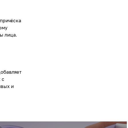
 причёска
ому
ы лица.
добавляет
 с
ивых и