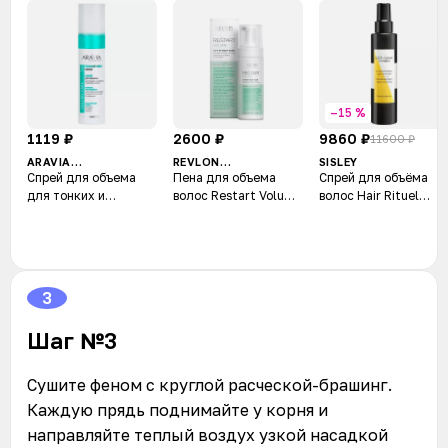
–15 %
1119 ₽
2600 ₽
9860 ₽
11600 ₽
ARAVIA
REVLON
SISLEY
PROFESSIONAL
PROFESSIONAL
Спрей для объема
Пена для объема
Спрей для объёма
для тонких и
волос Restart Volume
волос Hair Rituel
склонных к жирности
Lift-up Body Foam
Volumizing Spray
волос Volume Care
Volume Hair Spray
3
Шаг №3
Сушите феном с круглой расческой-брашинг.
Каждую прядь поднимайте у корня и
направляйте теплый воздух узкой насадкой