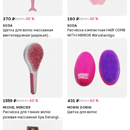
370 ₽
160 ₽
–30 %
–30 %
529 ₽
229 ₽
SODA
SODA
Щетка для волос массажная
Расчёска компактная HAIR COMB
вентилируемая (широкая)
WITH MIRROR #brushandgo
#mermaidhair
1559 ₽
431 ₽
–40 %
–40 %
2599 ₽
719 ₽
MICHEL MERCIER
MORIKI DORIKI
Расческа для тонких волос
Щетка для волос
розовая массажная Spa Detangler
Pink Fine Hair