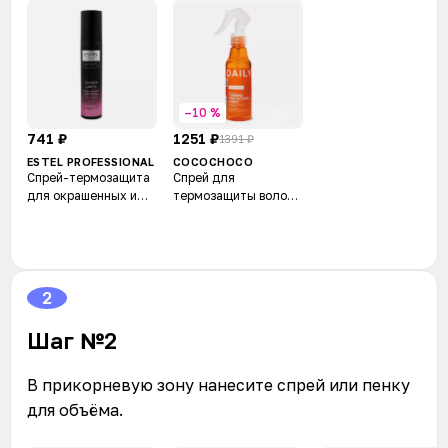
–10 %
741 ₽
1251 ₽
1391 ₽
ESTEL PROFESSIONAL
COCOCHOCO
Спрей-термозащита
Спрей для
для окрашенных и
термозащиты волос
мелированных волос
Regular Daily Aid
Secrets
2
Шаг №2
В прикорневую зону нанесите спрей или пенку
для объёма.