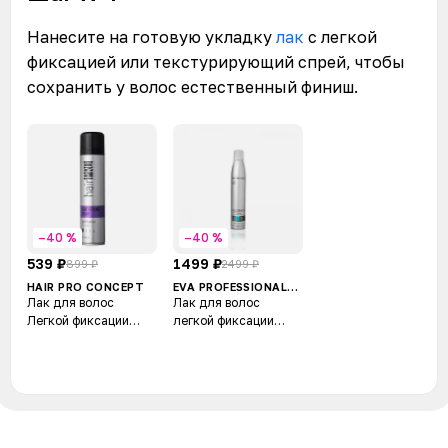
Нанесите на готовую укладку
лак
с легкой
фиксацией или текстурирующий спрей, чтобы
сохранить у волос естественный финиш.
–40 %
–40 %
539 ₽
1499 ₽
899 ₽
2499 ₽
HAIR PRO CONCEPT
EVA PROFESSIONAL
HAIR CARE
Лак для волос
Лак для волос
Легкой фиксации
легкой фиксации
Light Fixing Spray
Ecolack 1