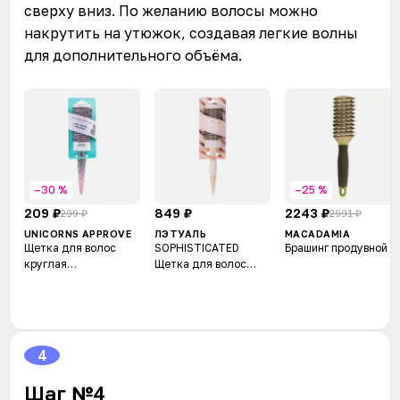
сверху вниз. По желанию волосы можно
накрутить на утюжок, создавая легкие волны
для дополнительного объёма.
–30 %
–25 %
209 ₽
849 ₽
2243 ₽
299 ₽
2991 ₽
UNICORNS APPROVE
ЛЭТУАЛЬ
MACADAMIA
Щетка для волос
SOPHISTICATED
Брашинг продувной
круглая
Щетка для волос
металлическая
круглая
(широкая)
металлическая
(широкая)
4
Шаг №4