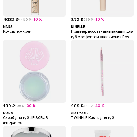
4032 ₽
872 ₽
–10 %
–10 %
4480 ₽
969 ₽
NARS
NINELLE
Консилер-крем
Праймер восстанавливающий для
губ с эффектом увеличения Dos
139 ₽
209 ₽
–30 %
–40 %
199 ₽
349 ₽
SODA
ЛЭТУАЛЬ
Скраб для губ LIP SCRUB
TWINKLE Кисть для губ
#sugarlips