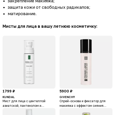
закрепление макияжа;
защита кожи от свободных радикалов;
матирование.
Мисты для лица в вашу летнюю косметичку:
1799 ₽
5900 ₽
KUNDAL
GIVENCHY
Мист для лица с центеллой
Спрей-основа и фиксатор для
азиатской, пантенолом и
макияжа с эффектом сияния
клевером луговым Derma Facial
Prisme Libre Prep & Set Glow Mist
Mist
SPF 45/Pa++++