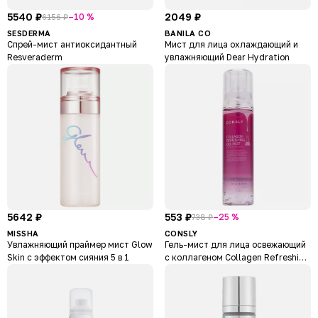
5540 ₽
2049 ₽
–10 %
6156 ₽
SESDERMA
BANILA CO
Спрей-мист антиоксидантный
Мист для лица охлаждающий и
Resveraderm
увлажняющий Dear Hydration
5642 ₽
553 ₽
–25 %
738 ₽
MISSHA
CONSLY
Увлажняющий праймер мист Glow
Гель-мист для лица освежающий
Skin с эффектом сияния 5 в 1
с коллагеном Collagen Refreshing
Gel Mist