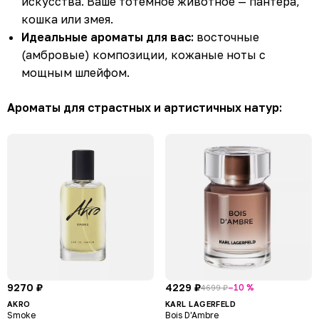
искусства. Ваше тотемное животное — пантера,
кошка или змея.
Идеальные ароматы для вас:
восточные
(амбровые) композиции, кожаные ноты с
мощным шлейфом.
Ароматы для страстных и артистичных натур:
9270 ₽
4229 ₽
–10 %
4699 ₽
AKRO
KARL LAGERFELD
Smoke
Bois D'Ambre