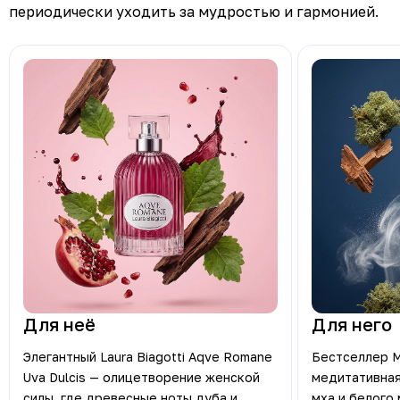
периодически уходить за мудростью и гармонией.
Для неё
Для него
Элегантный Laura Biagotti Aqve Romane
Бестселлер M
Uva Dulcis — олицетворение женской
медитативная
силы, где древесные ноты дуба и
мха и белого