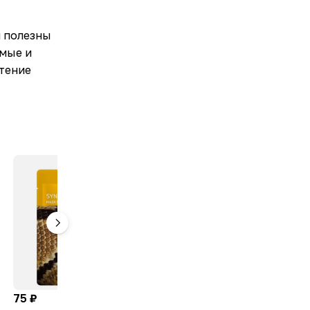
и полезны
омые и
тение
75 ₽