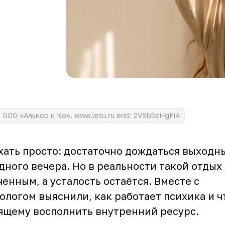
ООО «Алькор и Ко». www.letu.ru erid: 2VSb5zHgFiA
хать просто: достаточно дождаться выходн
дного вечера. Но в реальности такой отдых
енным, а усталость остаётся. Вместе с
логом выяснили, как работает психика и ч
ящему восполнить внутренний ресурс.