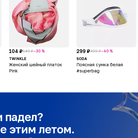
104 ₽
299 ₽
149 ₽
–30 %
499 ₽
–40 %
TWINKLE
SODA
Женский шейный платок
Поясная сумка белая
Pink
#superbag
и падел?
е этим летом.