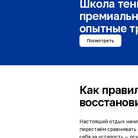
Школа тен
премиальн
опытные т
Посмотреть
Как прави
восстанов
Настоящий отдых начин
перестаём сравнивать 
себя за усталость — п