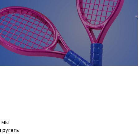
а мы
 ругать