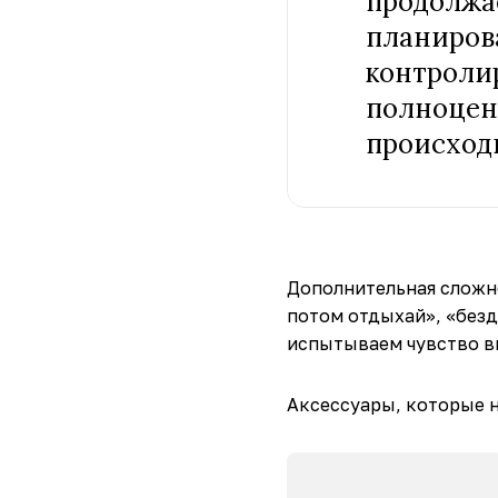
продолжа
планирова
контроли
полноцен
происход
Дополнительная сложно
потом отдыхай», «безд
испытываем чувство ви
Аксессуары, которые н