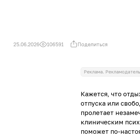
Поделиться
25.06.2026
106591
Реклама. Рекламодатель 
Кажется, что отды
отпуска или свобо
пролетает незамеч
клиническим психо
поможет по-насто