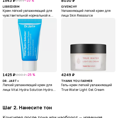
1543 ₽
8030 ₽
–10 %
1715 ₽
LIBREDERM
GIVENCHY
Крем лёгкий увлажняющий для
Увлажняющий легкий крем для
чувствительной нормальной и
лица Skin Ressource
комбинированной кожи Allersain
1425 ₽
4249 ₽
–25 %
1900 ₽
DR. JART+
THANK YOU FARMER
Легкий увлажняющий крем для
Гель-крем легкий увлажняющий
лица Vital Hydra Solution Hydro
True Water Light Gel Cream
Plump Water Cream
Шаг 2. Нанесите тон
Консилер после тона или наоборот — извечная