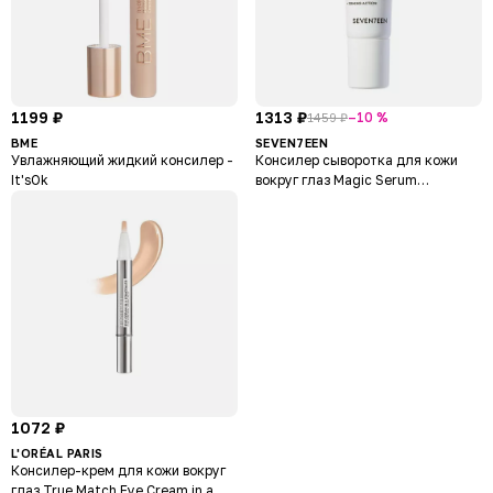
1199 ₽
1313 ₽
–10 %
1459 ₽
BME
SEVEN7EEN
Увлажняющий жидкий консилер -
Консилер сыворотка для кожи
It'sOk
вокруг глаз Magic Serum
Concealer
1072 ₽
L'ORÉAL PARIS
Консилер-крем для кожи вокруг
глаз True Match Eye Cream in a