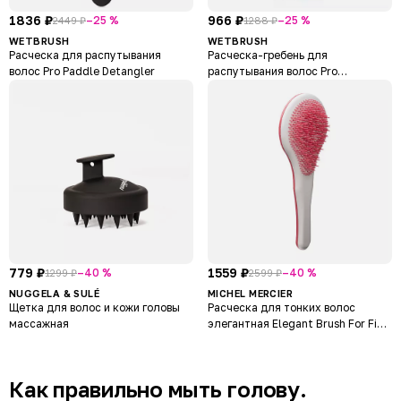
1836 ₽
966 ₽
–25 %
–25 %
2449 ₽
1288 ₽
WETBRUSH
WETBRUSH
Расческа для распутывания
Расческа-гребень для
волос Pro Paddle Detangler
распутывания волос Pro
Detangling Comb
779 ₽
1559 ₽
–40 %
–40 %
1299 ₽
2599 ₽
NUGGELA & SULÉ
MICHEL MERCIER
Щетка для волос и кожи головы
Расческа для тонких волос
массажная
элегантная Elegant Brush For Fine
Hair
Как правильно мыть голову.