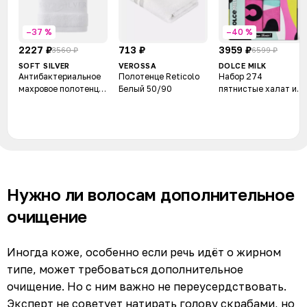
–37 %
–40 %
2227 ₽
713 ₽
3959 ₽
3560 ₽
6599 ₽
SOFT SILVER
VEROSSA
DOLCE MILK
Антибактериальное
Полотенце Reticolo
Набор 274
махровое полотенце
Белый 50/90
пятнистые халат и
универсальное
полотенце
50х90 см. Цвет:
«Альпийский снег»
(белый)
Нужно ли волосам дополнительное
очищение
Иногда коже, особенно если речь идёт о жирном
типе, может требоваться дополнительное
очищение. Но с ним важно не переусердствовать.
Эксперт не советует натирать голову скрабами, но