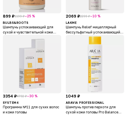
899 ₽
2069 ₽
–25 %
–10 %
1199 ₽
2299 ₽
BULBS&ROOTS
LAKME
Шампунь успокаивающий для
Шампунь Relief мицеллярный
сухой и чувствительной кожи
бессульфатный успокаивающий
головы с экстрактом тыквы, веган
для сухой и чувствительной кожи
Calming
головы Teknia Scalp Care Relief
Shampoo
3354 ₽
1049 ₽
–30 %
4792 ₽
SYSTEM4
ARAVIA PROFESSIONAL
Программа №11 для сухих волос
Шампунь против перхоти для
и кожи головы
сухой кожи головы Pro Balance
Anti-Dryness