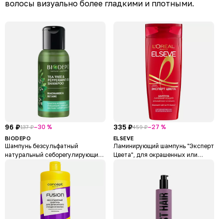
волосы визуально более гладкими и плотными.
96 ₽
335 ₽
–30 %
–27 %
137 ₽
459 ₽
BIODEPO
ELSEVE
Шампунь безсульфатный
Ламинирующий шампунь "Эксперт
натуральный себорегулирующий
Цвета", для окрашенных или
с маслами чайного дерева и мяты
мелированных волос Color
Tea Tree and Peppermint Essential
Protect
Oil