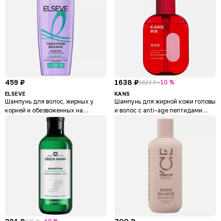
459 ₽
1638 ₽
–10 %
1821 ₽
ELSEVE
KANS
Шампунь для волос, жирных у
Шампунь для жирной кожи головы
корней и обезвоженных на
и волос с anti-age пептидами
кончиках, "Гиалурон Баланс"
Scalp Oil-Controlling Shampoo
Hyaluron Balance