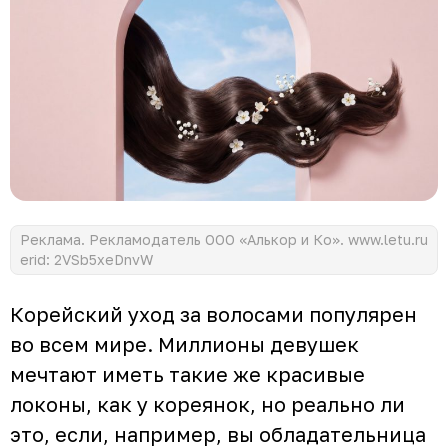
Реклама. Рекламодатель ООО «Алькор и Ко». www.letu.ru
erid: 2VSb5xeDnvW
Корейский уход за волосами популярен
во всем мире. Миллионы девушек
мечтают иметь такие же красивые
локоны, как у кореянок, но реально ли
это, если, например, вы обладательница