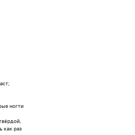
аст;
рые ногти
твёрдой,
ь как раз