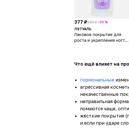
377 ₽
539 ₽
–30 %
ЛЭТУАЛЬ
Лаковое покрытие для
роста и укрепления ногте
NAIL CARE SAVER
Что ещё влияет на про
гормональные
измен
агрессивная космети
некачественные пок
неправильная форма 
ломаются чаще, опти
жёсткие покрытия (г
и если при ударе сл