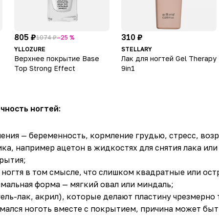
805 ₽
310 ₽
1074 ₽
–25 %
YLLOZURE
STELLARY
Верхнее покрытие Base
Лак для ногтей Gel Therapy
й
Top Strong Effect
9in1
чность ногтей:
ения — беременность, кормление грудью, стресс, возр
ка, например ацетон в жидкостях для снятия лака или
рытия;
ногтя в том смысле, что слишком квадратные или ост
мальная форма — мягкий овал или миндаль;
ель-лак, акрил), которые делают пластину чрезмерно 
омался ноготь вместе с покрытием, причина может быт