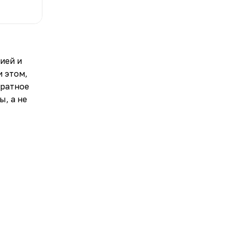
ией и
и этом,
кратное
, а не