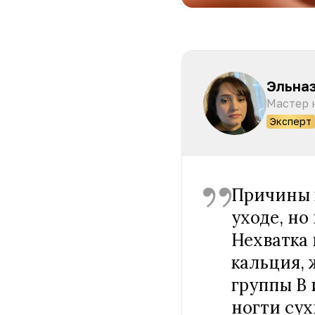
Эльна
Мастер 
Эксперт
Причины 
уходе, но
Нехватка
кальция, 
группы В
ногти су