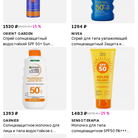
1530 ₽
1294 ₽
–15 %
1800 ₽
ORIENT GARDEN
NIVEA
Спрей солнцезащитный
Спрей для тела увлажняющий
водостойкий SPF 50+ Sun
солнцезащитный Защита и
Protection Voile
увлажнение SPF 50+
1393 ₽
1483 ₽
–25 %
1978 ₽
GARNIER
SENSOTERAPIA
Солнцезащитное молочко для
Молочко для тела
лица и тела водостойкое с
солнцезащитное SPF50 PA+++
маслом ши SPF 50+ Ambre Solaire
Solar Balance