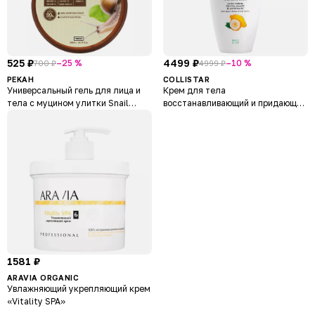
525 ₽
4499 ₽
–25 %
–10 %
700 ₽
4999 ₽
PEKAH
COLLISTAR
Универсальный гель для лица и
Крем для тела
тела с муцином улитки Snail
восстанавливающий и придающий
Soothing Gel
упругость для сухой и очень
сухой кожи Revitalizing Elastic
Oil-Cream
1581 ₽
ARAVIA ORGANIC
Увлажняющий укрепляющий крем
«Vitality SPA»