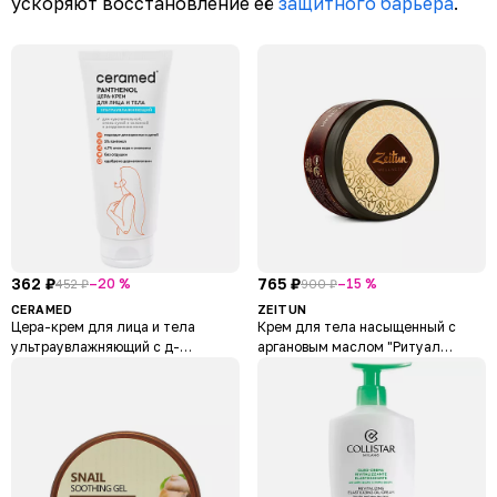
ускоряют восстановление её
защитного барьера
.
362 ₽
765 ₽
–20 %
–15 %
452 ₽
900 ₽
CERAMED
ZEITUN
Цера-крем для лица и тела
Крем для тела насыщенный с
ультраувлажняющий с д-
аргановым маслом "Ритуал
пантенолом Cera Cream
восстановления" Ritual of Revival