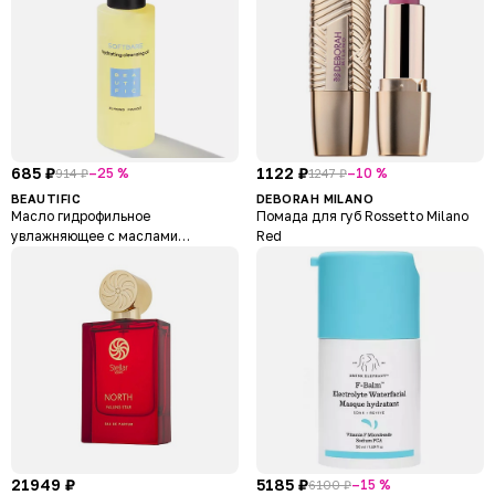
685 ₽
1122 ₽
–25 %
–10 %
914 ₽
1247 ₽
BEAUTIFIC
DEBORAH MILANO
Масло гидрофильное
Помада для губ Rossetto Milano
увлажняющее с маслами
Red
миндаля и манго Softbare
Hydrating Cleansing Oil
21949 ₽
5185 ₽
–15 %
6100 ₽