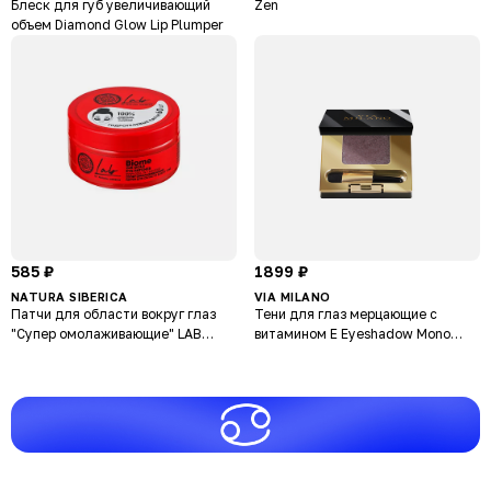
Блеск для губ увеличивающий
Zen
объем Diamond Glow Lip Plumper
585 ₽
1899 ₽
NATURA SIBERICA
VIA MILANO
Патчи для области вокруг глаз
Тени для глаз мерцающие с
"Супер омолаживающие" LAB
витамином Е Eyeshadow Mono
Biome
Shimmer Intense Colour