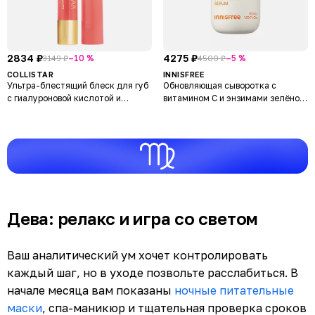
2834 ₽
4275 ₽
–10 %
–5 %
3149 ₽
4500 ₽
COLLISTAR
INNISFREE
Ультра-блестящий блеск для губ
Обновляющая сыворотка с
с гиалуроновой кислотой и
витамином С и энзимами зелёного
проколлагеном TWIST
чая для выравнивания тона кожи
Vitamin C Enzyme Brightening
Serum
Дева: релакс и игра со светом
Ваш аналитический ум хочет контролировать
каждый шаг, но в уходе позвольте расслабиться. В
начале месяца вам показаны
ночные питательные
маски
, спа-маникюр и тщательная проверка сроков