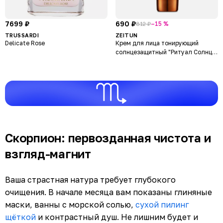
7699 ₽
690 ₽
–15 %
812 ₽
TRUSSARDI
ZEITUN
Delicate Rose
Крем для лица тонирующий
солнцезащитный "Ритуал Солнца"
Sense of Summer SPF30
Скорпион: первозданная чистота и
взгляд-магнит
Ваша страстная натура требует глубокого
очищения. В начале месяца вам показаны глиняные
маски, ванны с морской солью,
сухой пилинг
щёткой
и контрастный душ. Не лишним будет и