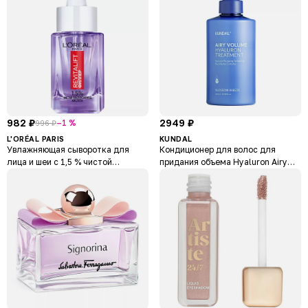
982 ₽
2949 ₽
–1 %
996 ₽
L'ORÉAL PARIS
KUNDAL
Увлажняющая сыворотка для
Кондиционер для волос для
лица и шеи с 1,5 % чистой
придания объема Hyaluron Airy
гиалуроновой кислотой Revitalift
Volume