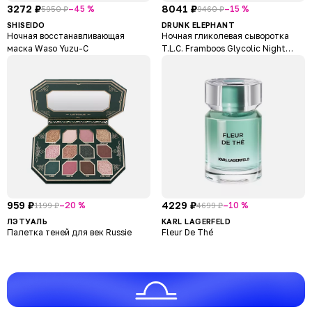
3272 ₽
8041 ₽
–45 %
–15 %
5950 ₽
9460 ₽
SHISEIDO
DRUNK ELEPHANT
Ночная восстанавливающая
Ночная гликолевая сыворотка
маска Waso Yuzu-C
T.L.C. Framboos Glycolic Night
Serum Refine + Retexturize
959 ₽
4229 ₽
–20 %
–10 %
1199 ₽
4699 ₽
ЛЭТУАЛЬ
KARL LAGERFELD
Палетка теней для век Russie
Fleur De Thé