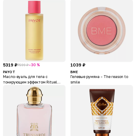
5319 ₽
1039 ₽
–30 %
7599 ₽
PAYOT
BME
Масло-вуаль для тела с
Гелевые румяна – The reason to
тонирующим эффектом Rituel
smile
Douceur