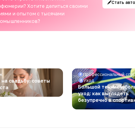
Стать авт
рфюмерии? Хотите делиться своими
иями и опытом с тысячами
номышленников?
ж
Профессиональный спо
#
 на свадьбу: советы
Уход
#
Большой теннис и бо
ста
уход: как выглядеть
безупречно в спортив
ритме!