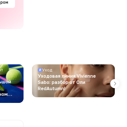
ором
рт
Уход
#
Уходовая линия Vivienne
льшой
Sabo: разбор от Оли
RedAutumn!
ном