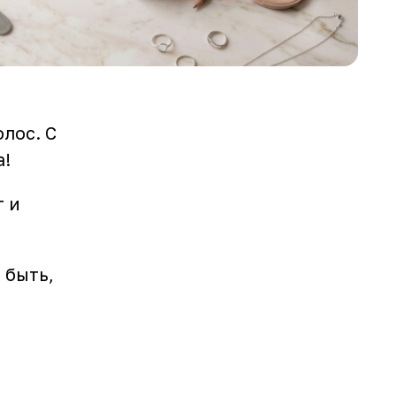
лос. С
а!
т и
 быть,