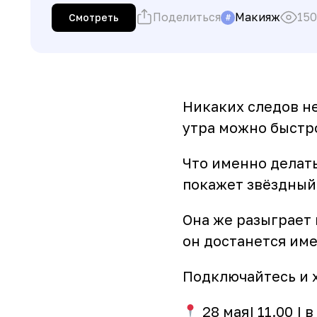
Поделиться
Макияж
150
Смотреть
#
Никаких следов не
утра можно быстро
Что именно делать
покажет звёздный
Она же разыграет 
он достанется име
Подключайтесь и 
28 мая| 11.00 | 