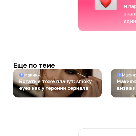
и па
знан
еди
Еще по теме
Макияж
Макия
#
#
Богатые тоже плачут: smoky
Макияж
eyes как у героини сериала
визажи