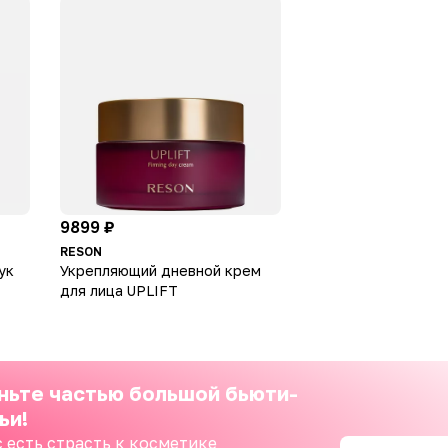
9899 ₽
RESON
ук
Укрепляющий дневной крем
для лица UPLIFT
ньте частью большой бьюти-
ьи!
с есть страсть к косметике