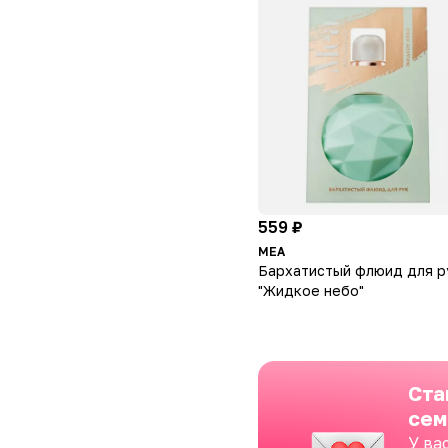
559 ₽
MEA
Бархатистый флюид для р
"Жидкое небо"
Ста
сем
У ва