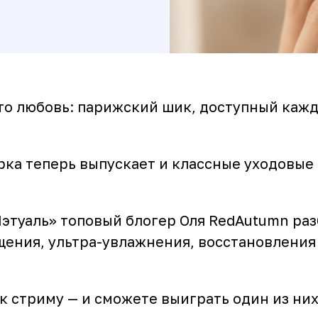
это любовь: парижский шик, доступный каж
арка теперь выпускает и классные уходовые
Лэтуаль» топовый блогер Оля RedAutumn ра
щения, ультра-увлажнения, восстановления
 стриму — и сможете выиграть один из них