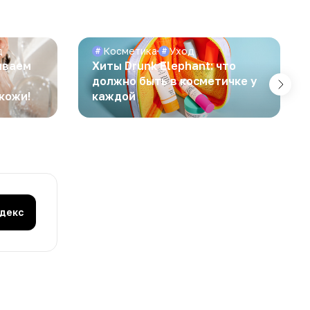
д
Косметика
Уход
#
#
зываем
Хиты Drunk Elephant: что
ь
должно быть в косметичке у
кожи!
каждой
ндекс