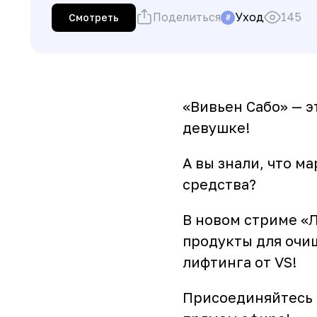
Поделиться
Уход
145
Смотреть
#
«Вивьен Сабо» — 
девушке!
А вы знали, что м
средства?
В новом стриме «
продукты для очи
лифтинга от VS!
Присоединяйтесь к