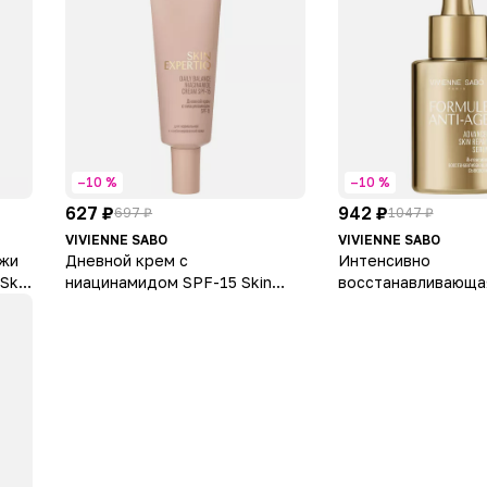
–10 %
–10 %
627 ₽
942 ₽
697 ₽
1047 ₽
VIVIENNE SABO
VIVIENNE SABO
ожи
Дневной крем с
Интенсивно
Skin
ниацинамидом SPF-15 Skin
восстанавливающа
ye
Expertiq Niacinamide Cream
сыворотка Formule 
SPF-15 "Daily Balance"
Advanced Skin Repa