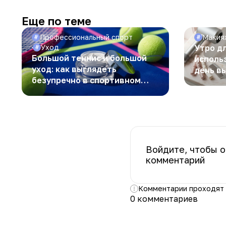
Еще по теме
Профессиональный спорт
Макия
#
#
Уход
Утро дл
#
Большой теннис и большой
исполь
уход: как выглядеть
день в
безупречно в спортивном
ритме!
Войдите, чтобы о
комментарий
Комментарии проходят
0 комментариев