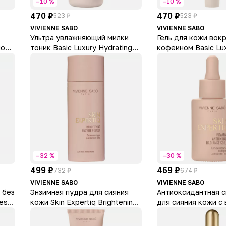
–10 %
–10 %
470 ₽
470 ₽
523 ₽
523 ₽
VIVIENNE SABO
VIVIENNE SABO
Ультра увлажняющий милки
Гель для кожи вокр
иома
тоник Basic Luxury Hydrating
кофеином Basic Lu
ace
Milky Toner
Caffeine Shot Eye G
–32 %
–30 %
499 ₽
469 ₽
732 ₽
674 ₽
VIVIENNE SABO
VIVIENNE SABO
 без
Энзимная пудра для сияния
Антиоксидантная 
less
кожи Skin Expertiq Brightening
для сияния кожи с
Enzyme Powder
С Skin Expertiq Vita
Antioxidant Radian