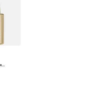
я
Anti-age
ir Serum