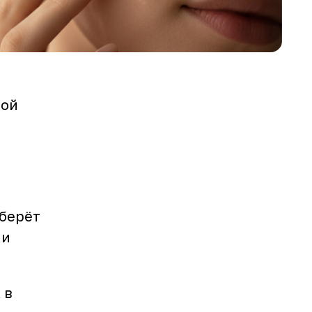
дой
зберёт
 и
 в