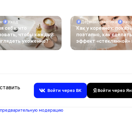
ж
Уход
Дермакосметика
Ухо
#
#
#
я себя: что
Как у кореянок: пока
зовать, чтобы каждый
поэтапно, как сделат
ыглядеть ухоженно?
эффект «стеклянной» 
ставить
Войти через ВК
Войти через Я
предварительную модерацию