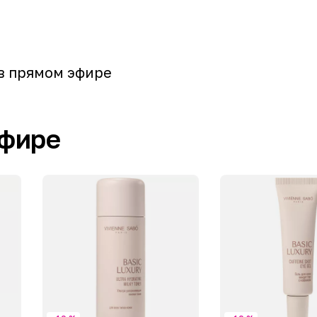
| в прямом эфире
эфире