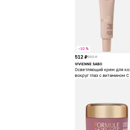
–10 %
512 ₽
569 ₽
VIVIENNE SABO
Осветляющий крем для к
вокруг глаз с витамином С 
Expertiq Vitamin C Bright E
Cream