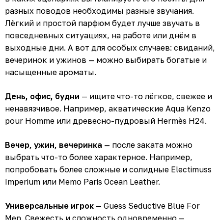
разных поводов необходимы разные звучания.
Лёгкий и простой парфюм будет лучше звучать в
повседневных ситуациях, на работе или днём в
выходные дни. А вот для особых случаев: свиданий,
вечеринок и ужинов — можно выбирать богатые и
насыщенные ароматы.
День, офис, будни
— ищите что-то лёгкое, свежее и
ненавязчивое. Например, акватические Aqua Kenzo
pour Homme или древесно-пудровый Hermès H24.
Вечер, ужин, вечеринка
— после заката можно
выбрать что-то более хар
а
ктерное. Например,
попробовать более сложные и солидные Electimuss
Imperium или Memo Paris Ocean Leather.
Универсальные игрок
— Guess Seductive Blue For
Men. Свежесть и сложность одновременно —