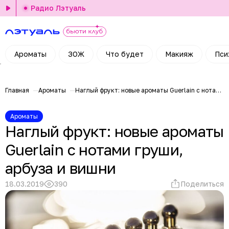
Радио Лэтуаль
Ароматы
ЗОЖ
Что будет
Макияж
Пси
Главная
Ароматы
Наглый фрукт: новые ароматы Guerlain с нотами груши, арбуза и вишни
Ароматы
Наглый фрукт: новые ароматы
Guerlain с нотами груши,
арбуза и вишни
18.03.2019
390
Поделиться