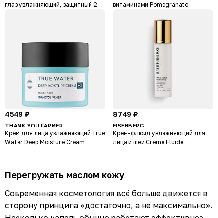
глаз увлажняющий, защитный 24
витаминами Pomegranate
часа для мужчин Uomo Face and
Eye Cream
4549 ₽
8749 ₽
THANK YOU FARMER
EISENBERG
Крем для лица увлажняющий True
Крем-флюид увлажняющий для
Water Deep Moisture Cream
лица и шеи Creme Fluide
Hydratante
Перегружать маслом кожу
Современная косметология всё больше движется в
сторону принципа «достаточно, а не максимально».
Несколько капель обычно работают эффективнее,