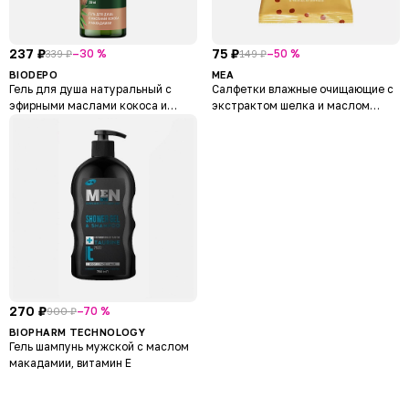
237 ₽
75 ₽
–30 %
–50 %
339 ₽
149 ₽
BIODEPO
MEA
Гель для душа натуральный с
Салфетки влажные очищающие с
эфирными маслами кокоса и
экстрактом шелка и маслом
макадамии Coconut And
макадамии Caring Milk
Macadamia Oils
270 ₽
–70 %
900 ₽
BIOPHARM TECHNOLOGY
Гель шампунь мужской с маслом
макадамии, витамин Е