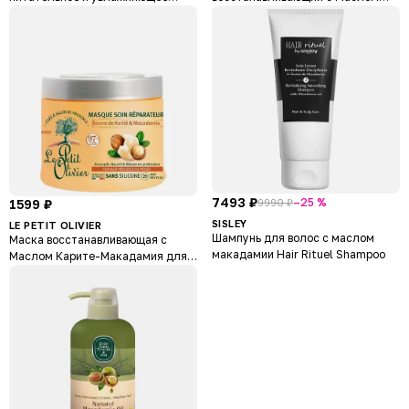
Macadamia Oil
Карите-Макадамия для очень
сухих/поврежденных волос Shea
Butter & Macadamia Balm
Shampoo
7493 ₽
–25 %
9990 ₽
1599 ₽
SISLEY
LE PETIT OLIVIER
Шампунь для волос с маслом
Маска восстанавливающая с
макадамии Hair Rituel Shampoo
Маслом Карите-Макадамия для
очень сухих/поврежденных волос
Shea Butter & Macadamia
Repairing Mask