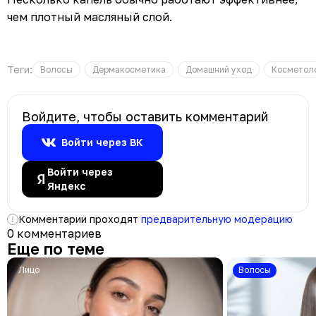
чем плотный масляный слой.
Теги:
Волосы
Дермакосметика
Домашний уход
Косметол
Войдите, чтобы оставить комментарий
Войти через ВК
Войти через
Яндекс
Комментарии проходят
предварительную модерацию
0 комментариев
Еще по теме
Лицо
Волосы