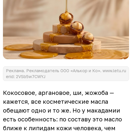
Реклама. Рекламодатель ООО «Алькор и Ко». www.letu.ru
erid: 2VSb5w7CWYJ
Кокосовое, аргановое, ши, жожоба —
кажется, все косметические масла
обещают одно и то же. Но у макадамии
есть особенность: по составу это масло
ближе к липидам кожи человека, чем