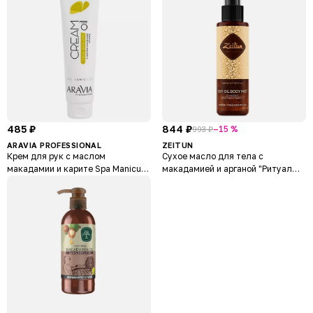
485 ₽
844 ₽
–15 %
993 ₽
ARAVIA PROFESSIONAL
ZEITUN
Крем для рук с маслом
Сухое масло для тела с
макадамии и карите Spa Manicure
макадамией и арганой "Ритуал
Cream Oil
восстановления" Sense of Revival