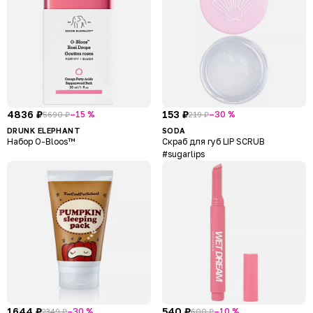
4836 ₽
153 ₽
–15 %
–30 %
5690 ₽
219 ₽
DRUNK ELEPHANT
SODA
Набор O-Bloos™
Скраб для губ LIP SCRUB
#sugarlips
1644 ₽
540 ₽
–30 %
–10 %
2349 ₽
600 ₽