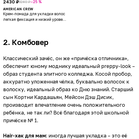
2430 ₽
–25 %
3240 ₽
AMERICAN CREW
Крем-помада для укладки волос
легкая фиксация и низкий уровень
блеска Cream Pomade
2. Комбовер
Классический зачёс, он же «причёска отличника»,
обеспечит юному моднику идеальный preppy-look –
образ студента элитного колледжа. Косой пробор,
аккуратно уложенная чёлка, буквально волосок к
волоску, идеальный образ ко Дню знаний. Старший
сын Кортни Кардашьян, Мейсон Дэш Дисик,
производит впечатление очень положительного
ребёнка, не так ли? Всё благодаря этой школьной
причёске № 1.
Hair-хак для мам:
иногда лучшая укладка – это её