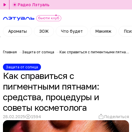
Радио Лэтуаль
Ароматы
ЗОЖ
Что будет
Макияж
Пси
Главная
Защита от солнца
Как справиться с пигментными пятнами: средства, процедуры и советы косметолога
Защита от солнца
Как справиться с
пигментными пятнами:
средства, процедуры и
советы косметолога
28.02.2025
1594
Поделиться