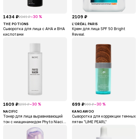
1434 ₽
2109 ₽
–30 %
2049 ₽
THE POTIONS
L'ORÉAL PARIS
Сыворотка для лица с AHA и BHA
Крем для лица SPF 50 Bright
кислотами
Reveal
1609 ₽
699 ₽
–30 %
–30 %
2299 ₽
999 ₽
NACIFIC
KANGAWOO
Тонер для лица выравнивающий
Сыворотка для коррекции темных
тон с ниацинамидом Phyto Niacin
пятен "LIME PEARL"
Brightening Toner