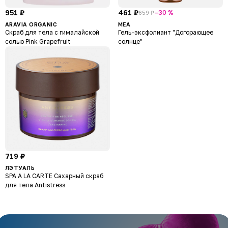
951 ₽
461 ₽
–30 %
659 ₽
ARAVIA ORGANIC
MEA
Скраб для тела с гималайской
Гель-эксфолиант "Догорающее
солью Pink Grapefruit
солнце"
719 ₽
ЛЭТУАЛЬ
SPA A LA CARTE Сахарный скраб
для тела Antistress