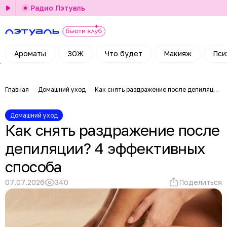
Радио Лэтуаль
Ароматы
ЗОЖ
Что будет
Макияж
Пси
Главная
Домашний уход
Как снять раздражение после депиляции? 4 эффективных способа
Домашний уход
Как снять раздражение после
депиляции? 4 эффективных
способа
07.07.2026
340
Поделиться