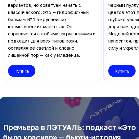
вариантов, но советуем начать с
чёрным пуллу
классического. Это — гидрофильный
цветов этот 
бальзам № 1 в крупнейших
глубоко увла
косметических маркетах. Он
даря вам здо
справляется с любыми загрязнениями и
Медовый крем
подходит для всех типов кожи,
наносится, п
оставляя её светлой и словно
силу и укреп
лишённой пор — как у младенца.
Купить
Купить
Премьера в ЛЭТУАЛЬ: подкаст «Это
было красиво» — бьюти-история