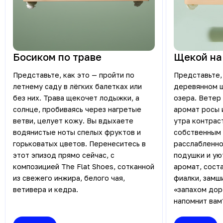
Босиком по траве
Щекой на
Представьте, как это — пройти по
Представьте,
летнему саду в лёгких балетках или
деревянном ш
без них. Трава щекочет лодыжки, а
озера. Ветер
солнце, пробиваясь через нагретые
аромат росы 
ветви, целует кожу. Вы вдыхаете
утра контрас
водянистые ноты спелых фруктов и
собственным 
горьковатых цветов. Перенеситесь в
расслабленно
этот эпизод прямо сейчас, с
подушки и ую
композицией The Flat Shoes, сотканной
аромат, сост
из свежего инжира, белого чая,
фиалки, замши
ветивера и кедра.
«запахом доро
напомнит вам