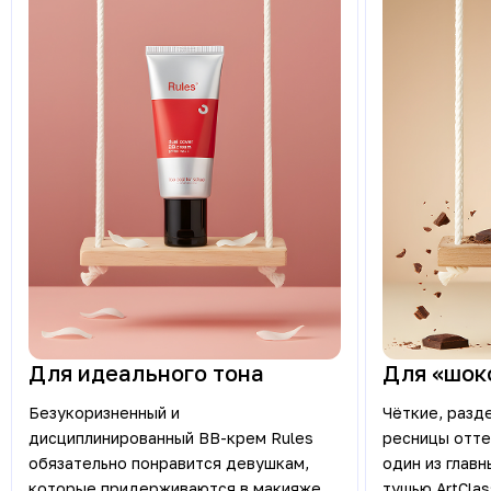
Для идеального тона
Для «шок
Безукоризненный и
Чёткие, разд
дисциплинированный BB-крем Rules
ресницы отте
обязательно понравится девушкам,
один из главн
которые придерживаются в макияже
тушью ArtCla