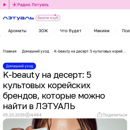
Радио Лэтуаль
Ароматы
ЗОЖ
Что будет
Макияж
Пси
Главная
Домашний уход
K-beauty на десерт: 5 культовых корейских брендов, которые можно найти в ЛЭТУАЛЬ
Домашний уход
K-beauty на десерт: 5
культовых корейских
брендов, которые можно
найти в ЛЭТУАЛЬ
05.10.2025
4464
Поделиться