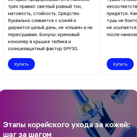
трёх правил: светлый ровный тон,
несоответств
матовость, стойкость. Средство
придётся. Как
буквально сливается с кожей и
тушь не боитс
держится целый день, не «плывя» и не
не осыпается
пересушивая. Бонусы: кремовый
после нанесе
консилер в крышке тюбика и
солнцезащитный фактор SPF30.
Купить
Купить
Этапы корейского ухода за кожей:
шаг за шагом