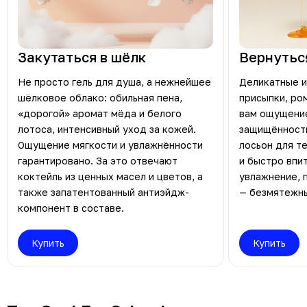
Закутаться в шёлк
Вернуться
Не просто гель для душа, а нежнейшее
Деликатные и
шёлковое облако: обильная пена,
присыпки, ро
«дорогой» аромат мёда и белого
вам ощущение
лотоса, интенсивный уход за кожей.
защищённост
Ощущение мягкости и увлажнённости
лосьон для т
гарантировано. За это отвечают
и быстро впи
коктейль из ценных масел и цветов, а
увлажнение, 
также запатентованный антиэйдж-
— безмятежны
компонент в составе.
Купить
Купить