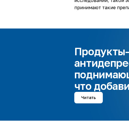
исследований, такой э
принимают такие преп
Продукты
антидепре
поднимающ
что добави
Читать