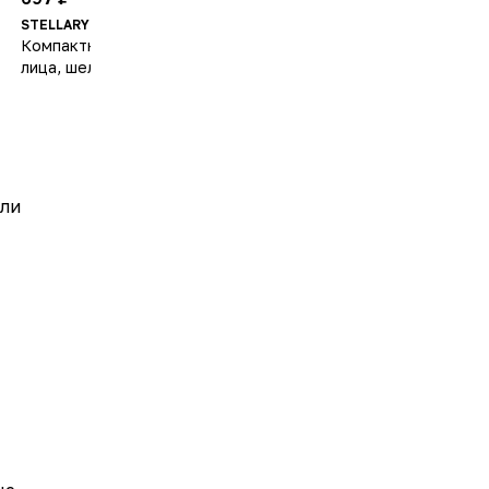
STELLARY
VIVIENNE SABO
Компактная пудра для
Пудра компактная
лица, шелковистая
матирующая Mattriarcat
текстура с матирующим
эффектом Pressed Powder
или