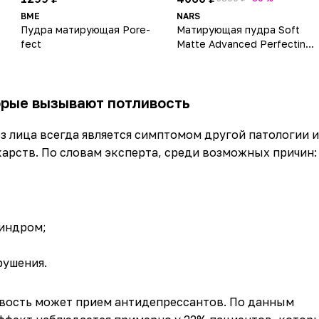
BME
NARS
Пудра матирующая Pore-
Матирующая пудра Soft
d
fect
Matte Advanced Perfecting
Powder
орые вызывают потливость
 лица всегда является симптомом другой патологии 
арств. По словам эксперта, среди возможных причин:
индром;
рушения.
вость может прием антидепрессантов. По данным