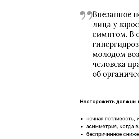
Внезапное 
лица у взро
симптом. В 
гипергидроз
молодом воз
человека пр
об органиче
Насторожить должны и
ночная потливость, 
асимметрия, когда в
беспричинное сниже