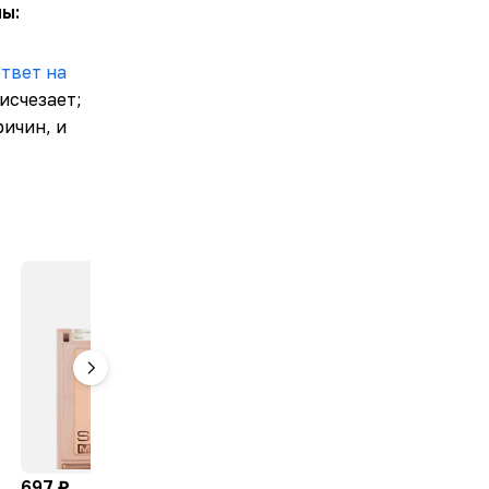
ы:
ответ на
исчезает;
ричин, и
697 ₽
554 ₽
616 ₽
–10 %