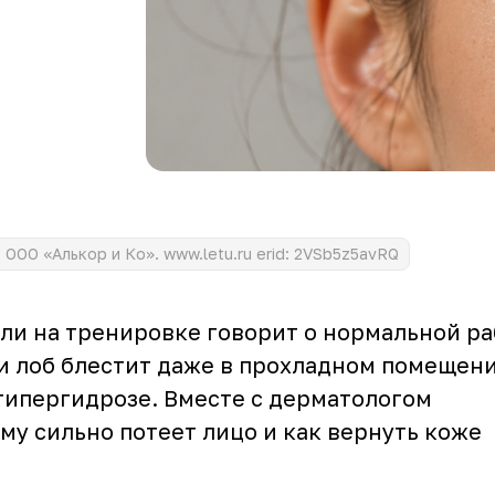
ООО «Алькор и Ко». www.letu.ru erid: 2VSb5z5avRQ
или на тренировке говорит о нормальной ра
и лоб блестит даже в прохладном помещени
гипергидрозе. Вместе с дерматологом
му сильно потеет лицо и как вернуть коже