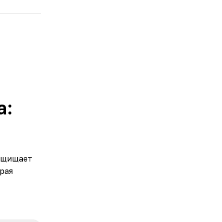
а:
защищает
рая