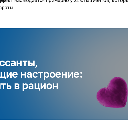
ффект наблюдается примерно у 22% пациентов, котор
араты.
-
ссанты,
ие настроение:
ть в рацион