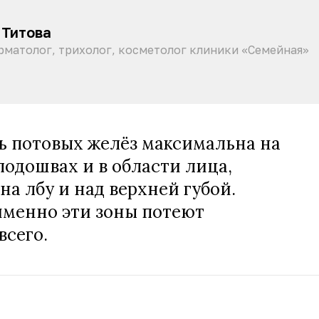
 Титова
рматолог, трихолог, косметолог клиники «Семейная»
ь потовых желёз максимальна на
подошвах и в области лица,
на лбу и над верхней губой.
именно эти зоны потеют
всего.