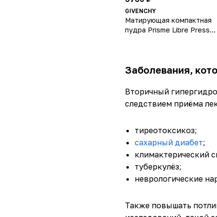
GIVENCHY
Матирующая компактная
пудра Prisme Libre Presse
Powder
Заболевания, кот
Вторичный гипергидроз
следствием приёма лек
тиреотоксикоз;
сахарный диабет
;
климактерический с
туберкулёз;
неврологические на
Также повышать потли