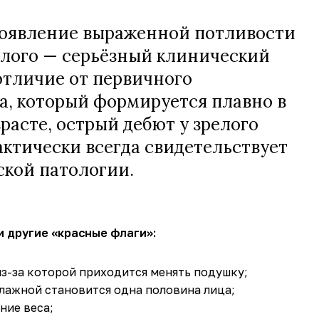
появление выраженной потливости
слого — серьёзный клинический
отличие от первичного
а, который формируется плавно в
расте, острый дебют у зрелого
актически всегда свидетельствует
ской патологии.
 другие «красные флаги»:
из-за которой приходится менять подушку;
лажной становится одна половина лица;
ние веса;