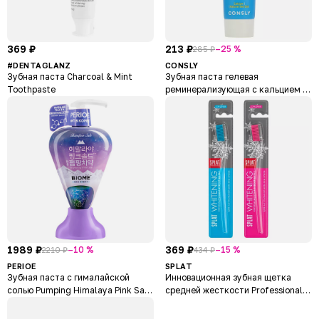
369 ₽
213 ₽
–25 %
285 ₽
#DENTAGLANZ
CONSLY
Зубная паста Charcoal & Mint
Зубная паста гелевая
Toothpaste
реминерализующая с кальцием и
натуральной морской солью
Clean & Fresh
1989 ₽
369 ₽
–10 %
–15 %
2210 ₽
434 ₽
PERIOE
SPLAT
Зубная паста с гималайской
Инновационная зубная щетка
солью Pumping Himalaya Pink Salt
средней жесткости Professional
Biome
Whitening