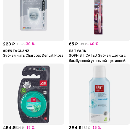
223 ₽
65 ₽
–30 %
–40 %
319 ₽
109 ₽
#DENTAGLANZ
ЛЭТУАЛЬ
Зубная нить Charcoal Dental Floss
SOPHISTICATED Зубная щетка с
бамбуковой угольной щетинкой
Pink
454 ₽
384 ₽
–15 %
–15 %
534 ₽
452 ₽