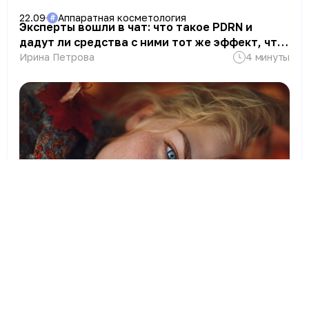
22.09
Аппаратная косметология
#
Эксперты вошли в чат: что такое PDRN и
дадут ли средства с ними тот же эффект, что
и инъекции
Ирина Петрова
4 минуты
Ссылка скопирована
08.09
Дермакосметика
#
Эксперты вошли в чат: как ухаживать за
кожей осенью и какие средства использовать
Ирина Петрова
4 минуты