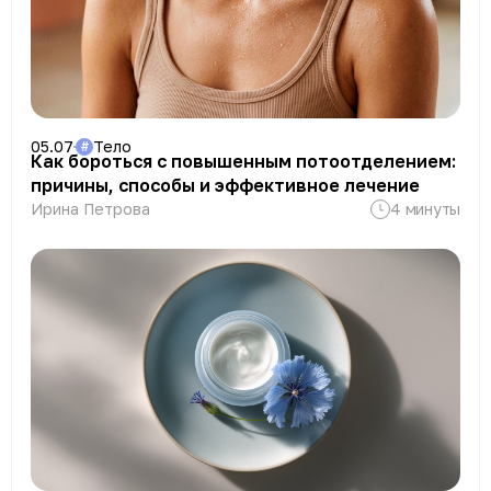
полинуклеотидных препаратов», BR PHARM
Co.,Ltd. (Южная Корея, 2018 г).
Сертифицированные обучения по
инъекционным препаратам и методикам
введения: Restylane, Juvederm, Teosyal,
Meso-Wharton, Mesosculpt, Mesoeye, Stylage,
05.07
Тело
#
Как бороться с повышенным потоотделением:
Hyalual, ГК Мартинекс, Aqualyx, Мезонити І,
причины, способы и эффективное лечение
ІІ, ІІІ поколения, Botox, Dysport и др.
Ирина Петрова
4 минуты