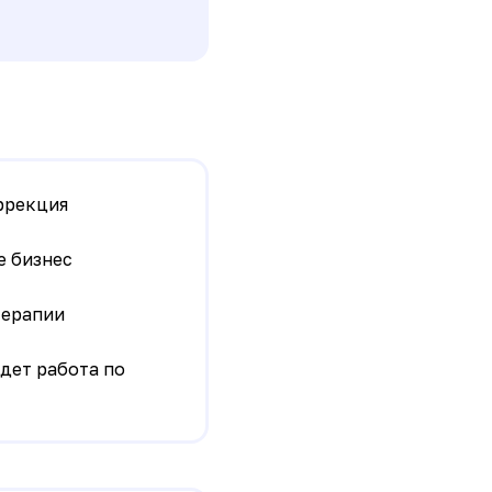
ррекция
е бизнес
терапии
дет работа по