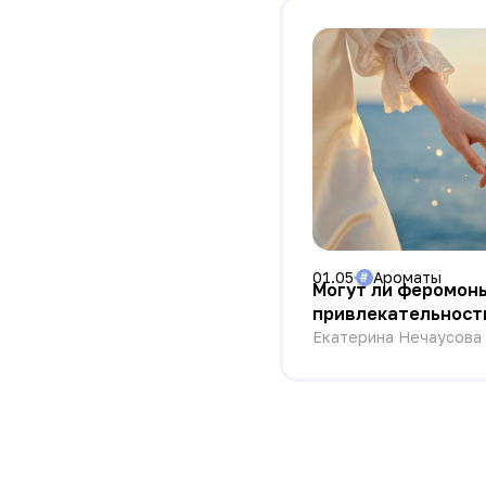
01.05
Ароматы
#
Могут ли феромоны
привлекательност
«ароматах любви»
Екатерина Нечаусова