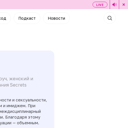
LIVE
ход
Подкаст
Новости
оуч, женский и
ния Secrets
ости и сексуальности,
м и имиджем. При
 междисциплинарный
ии. Благодаря этому
туации — объемным.